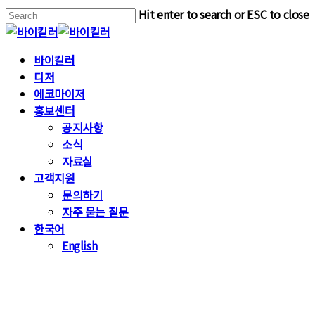
Skip
Hit enter to search or ESC to close
Close
to
Close
main
Search
Menu
Menu
바이킬러
content
디저
에코마이저
홍보센터
공지사항
소식
자료실
고객지원
문의하기
자주 묻는 질문
한국어
English