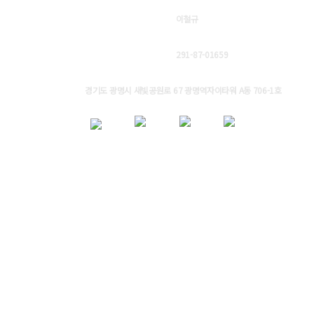
대표자
이철규
사업자등록번호
291-87-01659
주소
경기도 광명시 새빛공원로 67 광명역자이타워 A동 706-1호
Copyright ⓒ 2022 LGS corporation. ALL RIGHTS RESERVED
바이킬러
디저